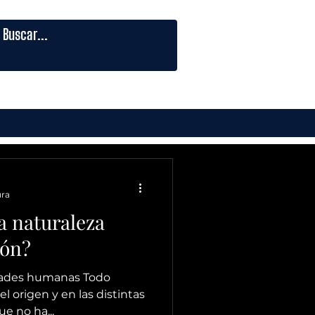
ura
a naturaleza
ión?
vidades humanas Todo
l origen y en las distintas
ue no ha...