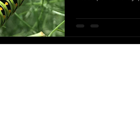
Correo: rdatotal@gmail.com
Teléfono: 0968291425
©2022 por Dysan Creations