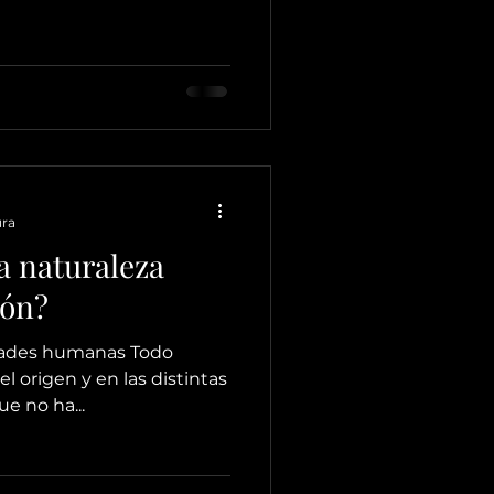
ura
a naturaleza
ión?
vidades humanas Todo
l origen y en las distintas
ue no ha...