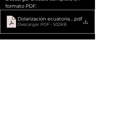
formato PDF:
Dolarización ecuatoriana
.pdf
Descargar PDF • 502KB
desarrollo
Ecuador
ecuador
economía
dolarización
deuda externa
salida de dólares
remesas
sistema económico
crisis económica
desdolarizar
dólar
dólares
tema controvertido
Ver todo
Entradas recientes